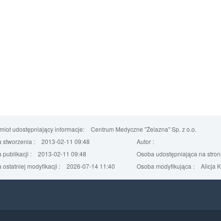
iot udostępniający informacje:
Centrum Medyczne "Żelazna" Sp. z o.o.
 stworzenia :
2013-02-11 09:48
Autor :
 publikacji :
2013-02-11 09:48
Osoba udostępniająca na stroni
 ostatniej modyfikacji :
2026-07-14 11:40
Osoba modyfikująca :
Alicja 