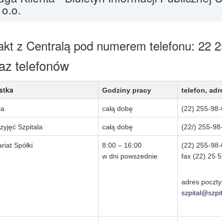
 o.o.
akt z Centralą pod numerem telefonu:
22 2
z telefonów
stka
Godziny pracy
telefon, ad
la
całą dobę
(22) 255-98
zyjęć Szpitala
całą dobę
(22/) 255-98
riat Spółki
8:00 – 16:00
(22) 255-98
w dni powszednie
fax (22) 25 
adres poczty
szpital@szpi