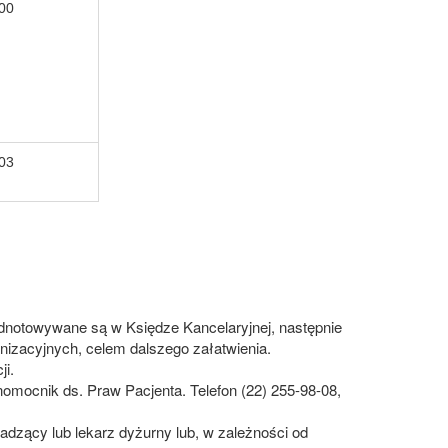
-00
-03
notowywane są w Księdze Kancelaryjnej, następnie
izacyjnych, celem dalszego załatwienia.
i.
nomocnik ds. Praw Pacjenta. Telefon (22) 255-98-08,
dzący lub lekarz dyżurny lub, w zależności od