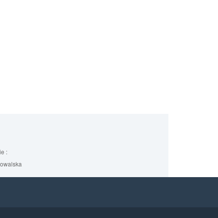
e :
Kowalska