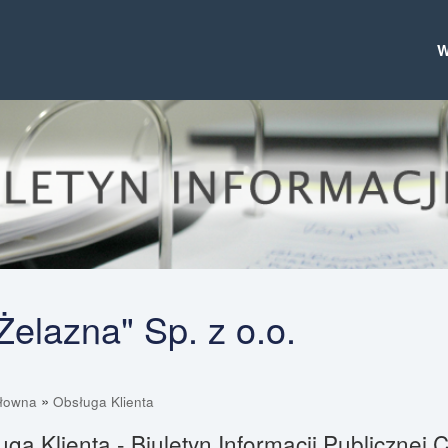
elazna" Sp. z o.o.
»
głowna
Obsługa Klienta
ga Klienta - Biuletyn Informacji Publiczne