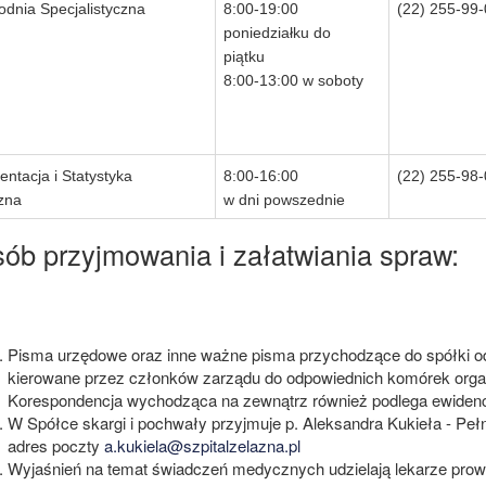
odnia Specjalistyczna
8:00-19:00
(22) 255-99
poniedziałku do
piątku
8:00-13:00 w soboty
ntacja i Statystyka
8:00-16:00
(22) 255-98
zna
w dni powszednie
ób przyjmowania i załatwiania spraw:
Pisma urzędowe oraz inne ważne pisma przychodzące do spółki od
kierowane przez członków zarządu do odpowiednich komórek organ
Korespondencja wychodząca na zewnątrz również podlega ewidencj
W Spółce skargi i pochwały przyjmuje p. Aleksandra Kukieła - Peł
adres poczty
a.kukiela@szpitalzelazna.pl
Wyjaśnień na temat świadczeń medycznych udzielają lekarze prowa