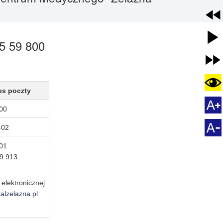
5 59 800
res poczty
-00
-02
-01
59 913
 elektronicznej
talzelazna.pl