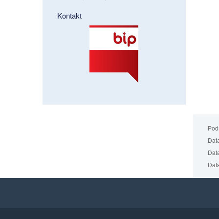
Kontakt
Podm
Data
Data
Data