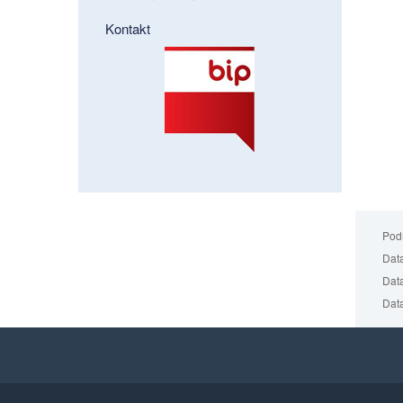
Kontakt
Podm
Data
Data
Data