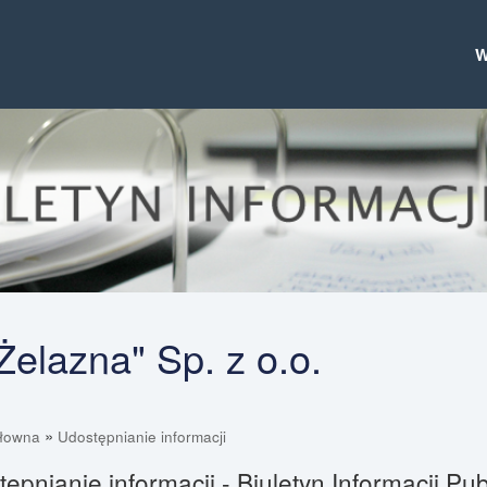
elazna" Sp. z o.o.
»
głowna
Udostępnianie informacji
ępnianie informacji - Biuletyn Informacji 