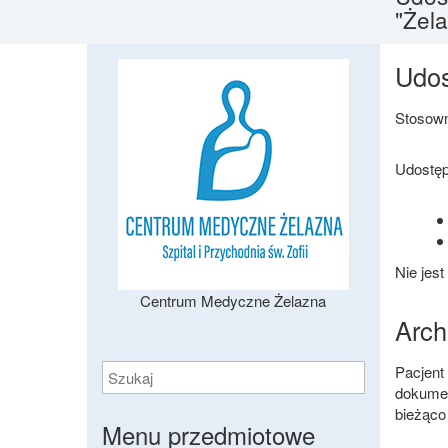
"Żela
Udos
Stosowni
Udostępn
Nie jes
Centrum Medyczne Żelazna
Arch
Pacjent
dokumen
bieżąco 
Menu przedmiotowe