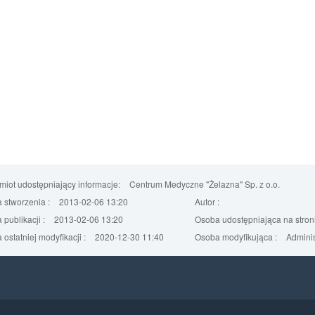
iot udostępniający informacje:
Centrum Medyczne "Żelazna" Sp. z o.o.
 stworzenia :
2013-02-06 13:20
Autor :
 publikacji :
2013-02-06 13:20
Osoba udostępniająca na stroni
 ostatniej modyfikacji :
2020-12-30 11:40
Osoba modyfikująca :
Adminis